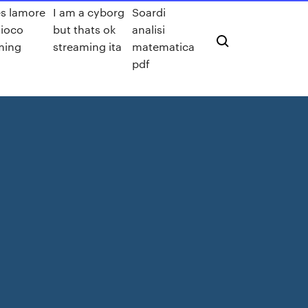
es lamore
I am a cyborg
Soardi
gioco
but thats ok
analisi
ming
streaming ita
matematica
pdf